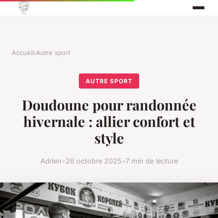
Accueil
›
Autre sport
AUTRE SPORT
Doudoune pour randonnée
hivernale : allier confort et
style
Adrien
•
26 octobre 2025
•
7 min de lecture