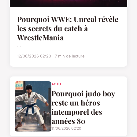
Pourquoi WWE: Unreal révèle
les secrets du catch à
WrestleMania
...
12/06/2026 02:20 · 7 min de lecture
ACTU
Pourquoi judo boy
reste un héros
intemporel des
années 80
11/06/2026 02:20