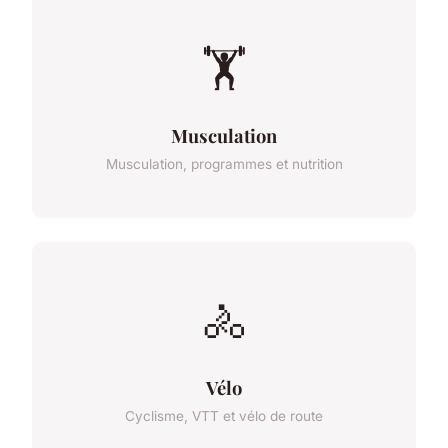
🏋️
Musculation
Musculation, programmes et nutrition
🚴
Vélo
Cyclisme, VTT et vélo de route