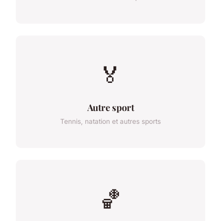
🏅
Autre sport
Tennis, natation et autres sports
🏀