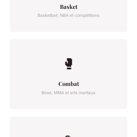
Basket
Basketball, NBA et compétitions
🥊
Combat
Boxe, MMA et arts martiaux