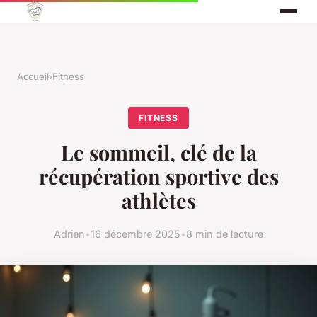
Accueil
›
Fitness
FITNESS
Le sommeil, clé de la
récupération sportive des
athlètes
Adrien
•
16 décembre 2025
•
8 min de lecture